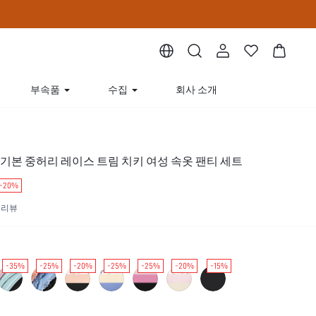
부속품
수집
회사 소개
 기본 중허리 레이스 트림 치키 여성 속옷 팬티 세트
-20%
1 리뷰
-35%
-25%
-20%
-25%
-25%
-20%
-15%