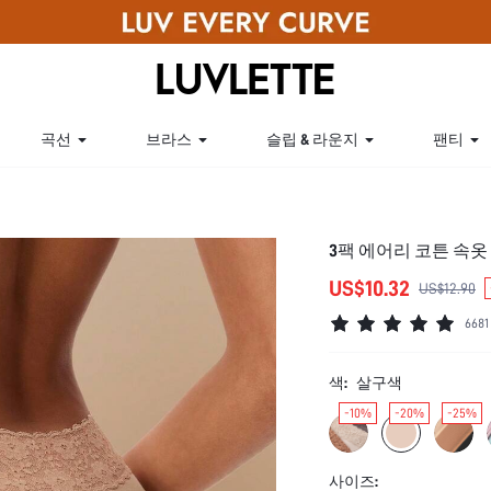
곡선
브라스
슬립 & 라운지
팬티
3팩 에어리 코튼 속옷
US$10.32
US$12.90
668
색:
살구색
-10%
-20%
-25%
사이즈: