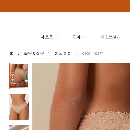
새로운
판매
베스트셀러
홈
속옷 & 잠옷
여성 팬티
여성 브리프