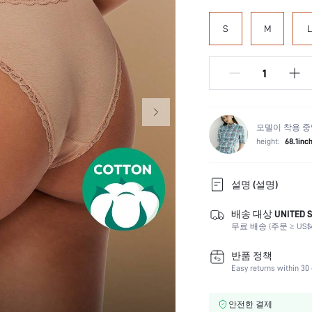
S
M
L
모델이 착용 중
height:
68.1inc
설명 (설명)
배송 대상 UNITED S
색:
무료 배송 (주문 ≥ US$49
팬티 타입:
원단의 탄력성:
반품 정책
속옷 & 수면복 사용자:
Easy returns within 30 
페스티벌:
원단 품질 특징:
안전한 결제