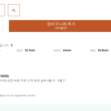
XL
장바구니에 추가
20%할인!
입니다:
S
h
bust:
32.7inch
waist:
24inch
hips:
35.8inch
TATES
살구색
.00).
표준 배송 주문 도착 예정 날짜 8월 15 - 8월 21
Cheeky
중간 스트레치
커플, 10대, 신부, 들러리, 베스티
days via our approved carrier.
크리스마스, 할로윈, 추수감사절, 새학기, 발렌타인 데이
가정 세탁 후 직물의 치수 변화