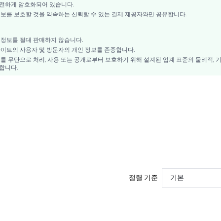
93% 면, 7% 폴리우레탄
전하게 암호화되어 있습니다.
드 정보를 보호할 것을 약속하는 신뢰할 수 있는 결제 제공자와만 공유합니다.
콘트라스트 레이스
로맨틱-프랜치, 판타지-엘레강트, 캐주얼-캐주얼
3피스 세트
하의 정보를 절대 판매하지 않습니다.
리 사이트의 사용자 및 방문자의 개인 정보를 존중합니다.
웨딩, 휴가, 파티, 생일, 스포츠, 날짜, 사무실, 홈, 데일리, 짐 & 피트니스, 개인 파티
를 무단으로 처리, 사용 또는 공개로부터 보호하기 위해 설계된 업계 표준의 물리적, 
니트 패브릭
합니다.
중허리
기계 세척, 건조 세척하지 마십시오.
si2309225860356266
32488291
정렬 기준
기본