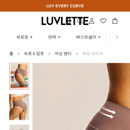
새로운
판매
베스트셀러
곡선
홈
속옷 & 잠옷
여성 팬티
여성 브리프