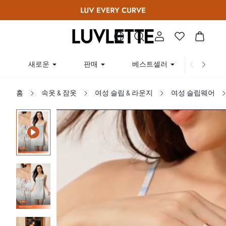
새로운
판매
베스트셀러
곡선
홈
속옷 & 잠옷
여성 슬립 & 라운지
여성 슬립웨어