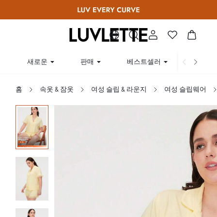
새로운
판매
베스트셀러
곡선
홈
속옷 & 잠옷
여성 슬립 & 라운지
여성 슬립웨어