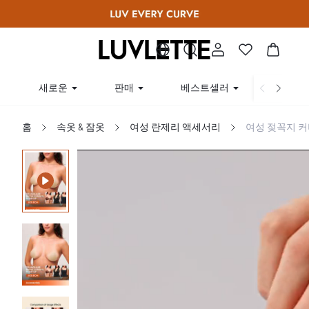
새로운
판매
베스트셀러
곡선
홈
속옷 & 잠옷
여성 란제리 액세서리
여성 젖꼭지 