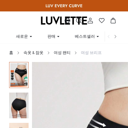
새로운
판매
베스트셀러
곡선
홈
속옷 & 잠옷
여성 팬티
여성 브리프