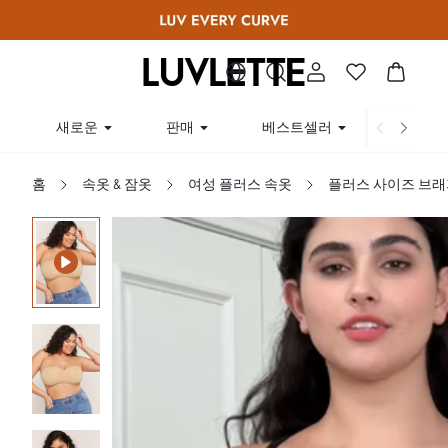
새로운
판매
베스트셀러
곡선
홈
속옷 & 잠옷
여성 플러스 속옷
플러스 사이즈 브