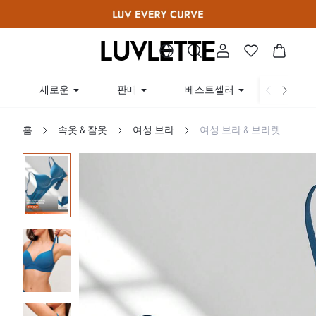
새로운
판매
베스트셀러
곡선
홈
속옷 & 잠옷
여성 브라
여성 브라 & 브라렛