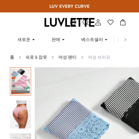
새로운
판매
베스트셀러
곡선
홈
속옷 & 잠옷
여성 팬티
여성 브리프