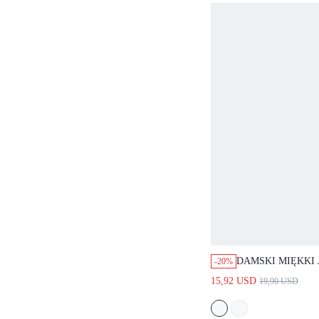
DAMSKI MIĘKKI JE
-20%
BAWEŁNIANY KOMPL
15,92 USD
19,90 USD
JASNORÓŻOWY Z 
WYKOŃCZENIEM, P
JEDWABISTA PIŻA