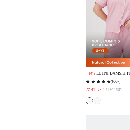
LETNI DAMSKI PIŻ
-10%
DOMOWY W KOLORZ
(
900+
)
JASNORÓŻOWYM, 1
22,41 USD
24,90 USD
BAWEŁNA, BASIC, K
PRZEWIEWNY, SPOD
KIESZENIAMI, BIEL