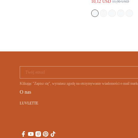
10,12 USD
11,90 USD
KORONKOWĄ LAMÓ
CZYSTA BAWEŁNA,
BAWEŁNIANA, LETN
KOBIET
Twój email
Klikając "Zapisz się", wyrażasz zgodę na otrzymywanie wiadomości e-mail
O nas
LUVLETTE