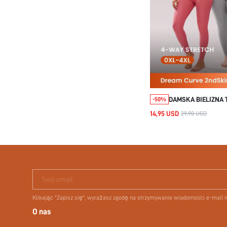
DAMSKA BIELIZNA 
-50%
SIZE, ULTRA MIĘK
14,95 USD
29,90 USD
BAZOWA NA ZIMĘ, 
PIŻAMOWY NA MRO
DEKOLT W SEREK, T
SPODNIE, CIEMNOS
ZESTAW PIŻAMOW
Twój email
Klikając "Zapisz się", wyrażasz zgodę na otrzymywanie wiadomości e-mail
O nas