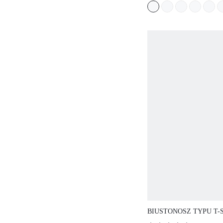
FISZBINAMI, Z 
BOCZNYM, BEZ 
ELEMENTÓW, DO
SPORTU, Z PRZY
PODSTAWOWYM
BIUSTONOSZEM 
BIUSTONOSZ TYPU T-S
NADRUKIEM DREAM C