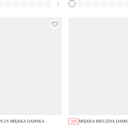
KRYCIEM, WSPIERAJĄCY I
BIELIZNA NIEWIDOCZNA
ODDYCHAJĄCY, Z FISZBINĄ,
TRENING, SPORT, STICKY
SEKSOWNY, BEZ WYPEŁNIENIA,
SIZEFREEDOM
MINIMIZER, KORONKA I
SIATECZKA, ELEGANCKI
PLUS MIĘKKA DAMSKA
MIĘKKA BIELIZNA DAMS
-10%
BIELIZNA LOUNGE CURVE,
WYSZCZUPLAJĄCA,