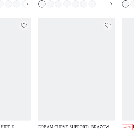
PODPARCIEM
KORONKOWA, ELEGANCKA,
WIDOCZNYCH
BIELIZNA ŚLUBNA
 ĆWICZEŃ I
LEPNYM,
SIZEFREEDOM
HIRT Z
DREAM CURVE SUPPORT+ BRĄZOWY
-20%
URVE SUPPORT
BEZSZWOWY BIUSTONOSZ PUSH-UP