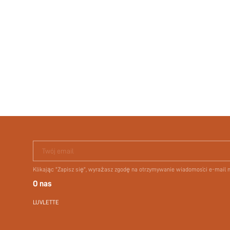
Twój email
Klikając "Zapisz się", wyrażasz zgodę na otrzymywanie wiadomości e-mail
O nas
LUVLETTE