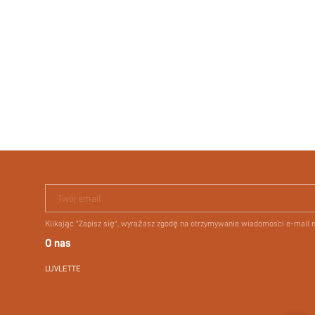
Twój email
Klikając "Zapisz się", wyrażasz zgodę na otrzymywanie wiadomości e-mail
O nas
LUVLETTE