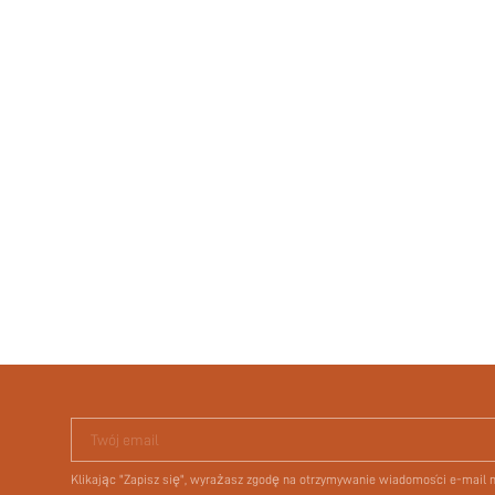
Twój email
Klikając "Zapisz się", wyrażasz zgodę na otrzymywanie wiadomości e-mail