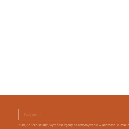
Twój email
Klikając "Zapisz się", wyrażasz zgodę na otrzymywanie wiadomości e-mail