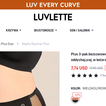
KRZYWA
BIUSTONOSZE
SEN I SALONIK
 Plus Size
Majtki Rozmiar Plus
Plus 3-pak bezszwowe
oddychającej, w kolo
7,74 USD
12,90 USD
9 Re
KOLOR:
WIELOKOLOROW
-40%