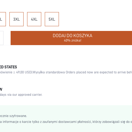
L
3XL
4XL
5XL
DODAJ DO KOSZYKA
40% zniżka!
D STATES
Ślub, Wakacje, Impreza, Urodziny, Festiwal muzyczny, Sportowe, Data, Biurowe, Dom, Na c
ówienie ≥ 49,00 USD).
Siłownia i fitness, Impreza prywatna
Wysyłka standardowa Orders placed now are expected to arrive bef
Jesień, Wiosna, Lato, Zima
Prać w pralce, nie czyścić chemicznie
ÓW
days via our approved carrier.
Bezszwowe, Bezszwowy
Boże Narodzenie, Halloween, Święto Dziękczynienia, Powrót do szkoły, Walentynki, Rama
Adha
ecznie szyfrowane.
Kolorowe bloki
informacje o karcie tylko z zaufanymi dostawcami płatności, którzy zobowiązali się do 
57% Poliamid, 43% Elastan
Trykot