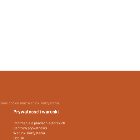
lików cookie
oraz
Warunki korzystania
.
Prywatność i warunki
Informacja o prawach autorskich
Centrum prywatności
Warunki korzystania
Odcisk