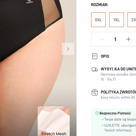
ROZMIAR:
0XL
1XL
2X
OPIS
WYSYŁKA DO UNITE
Sceny:
Darmowa wysyłka (Zam
15 - Się 21
Pora Roku:
Instrukcja dotycząca
POLITYKA ZWROT
pielęgnacji:
Easy returns within 30 
Właściwości:
Festiwale:
Bezpieczna Płatność
Twoje dane są bezpi
Rodzaj Wzoru:
LUVLETTE udostępnia 
Skład:
Twoich informacji.
Materiał: