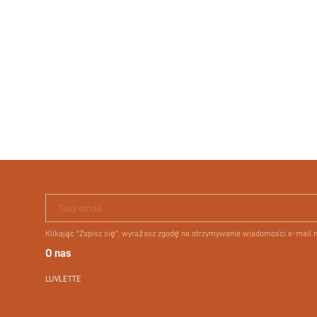
Twój email
Klikając "Zapisz się", wyrażasz zgodę na otrzymywanie wiadomości e-mail
O nas
LUVLETTE