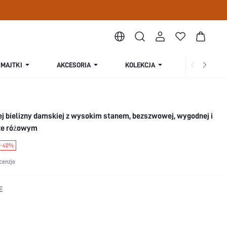
MAJTKI
AKCESORIA
KOLEKCJA
O NAS
j bielizny damskiej z wysokim stanem, bezszwowej, wygodnej i
rze różowym
-40%
cenzje
E