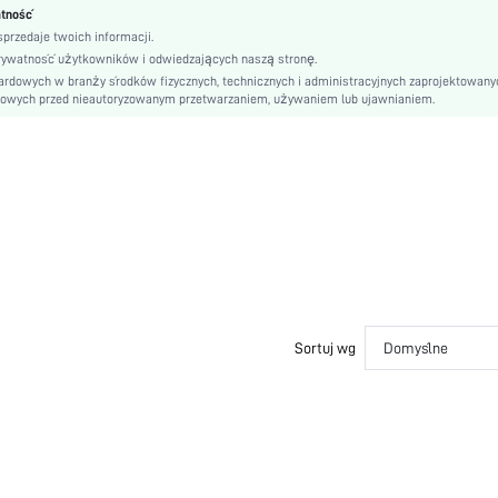
atność
Siateczka kontrastująca
przedaje twoich informacji.
Casualowy-Komfortowy
rywatność użytkowników i odwiedzających naszą stronę.
Mocno rozciągliwe
rdowych w branży środków fizycznych, technicznych i administracyjnych zaprojektowany
bowych przed nieautoryzowanym przetwarzaniem, używaniem lub ujawnianiem.
Nie
Wysoki stan
Majtki
Bez podszewki
Wielokolorowe
Para, Odzież Ciążowa, Pielęgniarka, Nastolatek, Panna młoda, Druhna, Najlepsza Przyjac
Unisex, Rodzina
si251212190648978116499
445481032
Sortuj wg
Domyślne