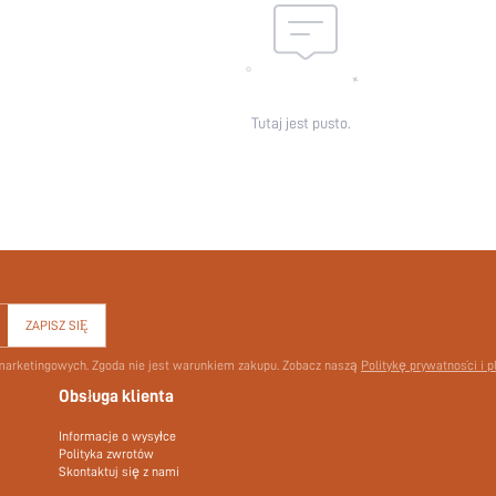
Tutaj jest pusto.
ZAPISZ SIĘ
 marketingowych. Zgoda nie jest warunkiem zakupu. Zobacz naszą
Politykę prywatności i p
Obsługa klienta
Informacje o wysyłce
Polityka zwrotów
Skontaktuj się z nami