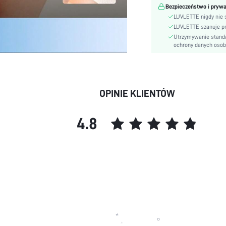
Bezpieczeństwo i pryw
Szczegóły:
LUVLETTE nigdy nie s
Styl:
LUVLETTE szanuje p
Elastyczność tkaniny:
Utrzymywanie standa
ochrony danych oso
Przezroczysty:
Talia:
Rodzaj Majtek:
Body:
OPINIE KLIENTÓW
Kolor:
Użytkownicy bielizny &
piżam:
4.8
skc:
id: