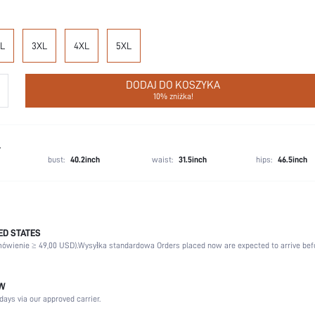
L
3XL
4XL
5XL
DODAJ DO KOSZYKA
10% zniżka!
L
bust:
40.2inch
waist:
31.5inch
hips:
46.5inch
D STATES
Ślub, Impreza, Urodziny, Dom, Na co dzień, Impreza prywatna
ówienie ≥ 49,00 USD).
Wysyłka standardowa Orders placed now are expected to arrive bef
Kołnierz
Rękaw Do Nadgarstka
Sen
ÓW
days via our approved carrier.
Boże Narodzenie, Halloween, Święto Dziękczynienia, Powrót do szkoły, Walentynki, Rama
Adha