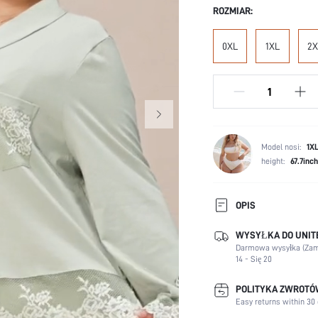
ROZMIAR:
0XL
1XL
2X
Model nosi:
1X
height:
67.7inch
OPIS
WYSYŁKA DO UNITE
Sceny:
Darmowa wysyłka (Zam
Dekolt:
14 - Się 20
Długość Rękawa:
Właściwości:
POLITYKA ZWROT
Easy returns within 30 
Festiwale: