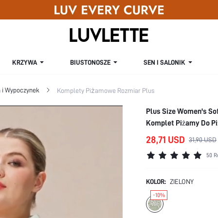
KRZYWA
BIUSTONOSZE
SEN I SALONIK
n i Wypoczynek
Komplety Piżamowe Rozmiar Plus
Plus Size Women's So
Komplet Piżamy Do P
28,71 USD
31,90 USD
50 R
KOLOR:
ZIELONY
-10%