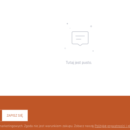
Rodzaj Rękawa:
Elastyczność tkaniny:
Przezroczysty:
Pasek:
Linia Tali:
skc:
id:
Tutaj jest pusto.
ZAPISZ SIĘ
 marketingowych. Zgoda nie jest warunkiem zakupu. Zobacz naszą
Politykę prywatności i p