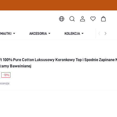
MAJTKI
AKCESORIA
KOLEKCJA
O NAS
ft 100% Pure Cotton Luksusowy Koronkowy Top i Spodnie Zapinane N
iżamy Bawełnianej
-10%
ecenzje