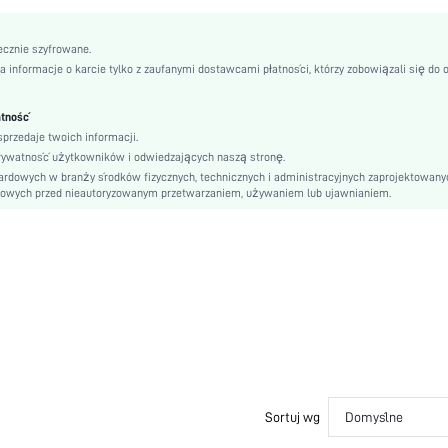
Bez podszewki, Bez podszewki
Zielony
ecznie szyfrowane.
informacje o karcie tylko z zaufanymi dostawcami płatności, którzy zobowiązali się do 
Para, Odzież Ciążowa, Pielęgniarka, Nastolatek, Panna młoda, Druhna, Najlepsza Przyjac
Unisex, Rodzina
Jesień, Wiosna, Lato, Zima
atność
przedaje twoich informacji.
Prać w pralce, nie czyścić chemicznie
rywatność użytkowników i odwiedzających naszą stronę.
rdowych w branży środków fizycznych, technicznych i administracyjnych zaprojektowany
Nie
bowych przed nieautoryzowanym przetwarzaniem, używaniem lub ujawnianiem.
Komplety Spodni
Regular fit
Prosty
Przycięte, Regular
100% Bawełna, 100% Bawełna
Trykot, Trykot
Tak
Sznurówka kontrastująca, Guziki z przodu
Elegancki, Romantyczny, Romantyczny, EleganckiElegancja
Sortuj wg
Domyślne
Zestaw dwuczęściowy