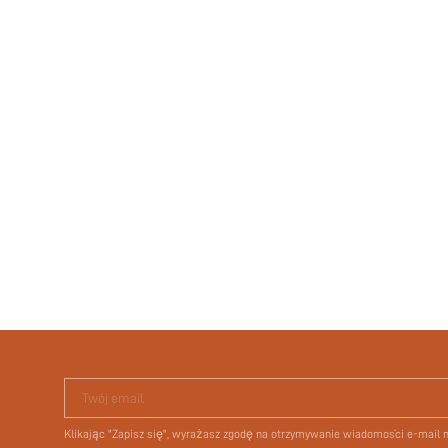
Twój email
Klikając "Zapisz się", wyrażasz zgodę na otrzymywanie wiadomości e-mail