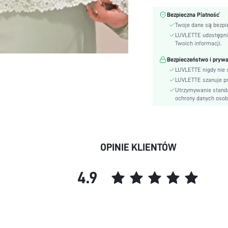
Body:
Bezpieczna Płatność
Kolor:
Twoje dane są bezpi
Użytkownicy bielizny &
LUVLETTE udostępnia 
piżam:
Twoich informacji.
Pora Roku:
Bezpieczeństwo i pryw
Instrukcja dotycząca
LUVLETTE nigdy nie s
pielęgnacji:
LUVLETTE szanuje p
Podszewka Zapewniająca
Utrzymywanie standa
Dodatkowe Ciepło:
ochrony danych oso
Rodzaj:
Pasujący Rodzaj:
Rodzaj Wzoru:
OPINIE KLIENTÓW
Długość:
Skład:
Materiał:
4.9
Kieszenie:
Szczegóły:
Styl:
Liczba Sztuk: