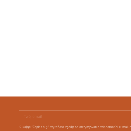
Twój email
Klikając "Zapisz się", wyrażasz zgodę na otrzymywanie wiadomości e-mail