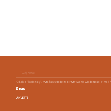
Twój email
Klikając "Zapisz się", wyrażasz zgodę na otrzymywanie wiadomości e-mail
O nas
LUVLETTE