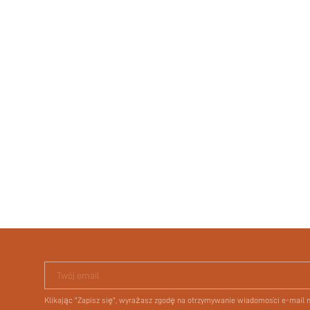
Twój email
Klikając "Zapisz się", wyrażasz zgodę na otrzymywanie wiadomości e-mail