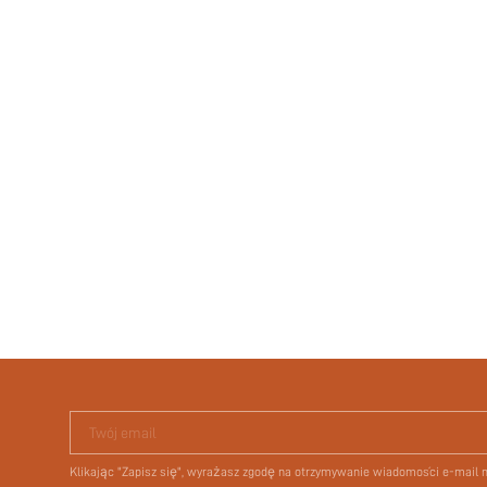
Twój email
Klikając "Zapisz się", wyrażasz zgodę na otrzymywanie wiadomości e-mail