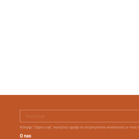
Twój email
Klikając "Zapisz się", wyrażasz zgodę na otrzymywanie wiadomości e-mail
O nas