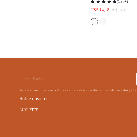
(
1.3k+
)
ITENS ESSENCIA
US$ 14,18
US$ 18,90
Seu E-mail
Ao clicar em "Inscrever-se", você concorda em receber e-mails de marketing. O
Sobre nosotros
LUVLETTE