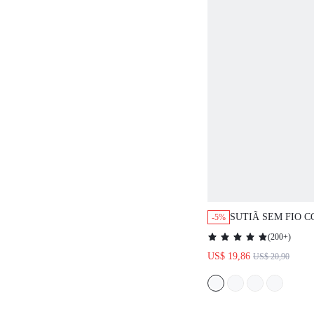
SUTIÃ SEM FIO 
-5%
SUSTENTAÇÃO C
(
200+
)
SONHO, TONS DE
US$ 19,86
US$ 20,90
BÁSICO COM EFEI
CALCINHA CONF
MARCAS, ITENS E