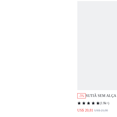
SUTIÃ SEM ALÇA
-5%
SUSTENTAÇÃO E
(
1.9k+
)
PLUS DREAM CUR
US$ 20,81
US$ 21,90
COMO ROUPA EXT
BÁSICO MARROM