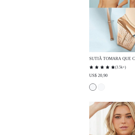
SUTIÃ TOMARA QUE 
SUSTENTAÇÃO PUSH-U
(
3.5k+
)
LINGERIE COMO ROUP
US$ 20,90
SUTIÃ BÁSICO NUDE, 
CASAMENTO MEIO