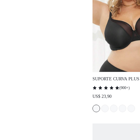
SUPORTE CURVA PLUS
SUPORTE DE COBERT
(
900+
)
SUAVE ALÇA LARGA S
US$ 23,90
PRETO COM SUSTENT