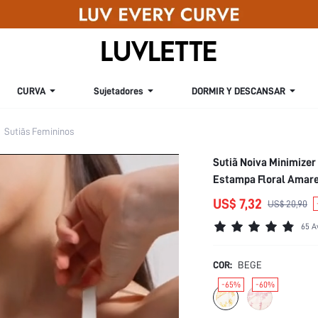
CURVA
Sujetadores
DORMIR Y DESCANSAR
Sutiãs Femininos
Sutiã Noiva Minimizer
Estampa Floral Amare
Casamento
US$ 7,32
US$ 20,90
65 A
COR:
BEGE
-65%
-60%