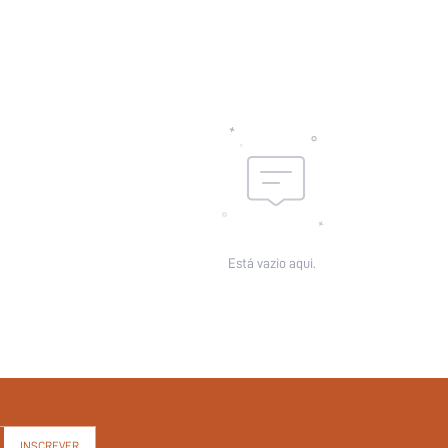
Enchimento para seios:
Características:
skc:
id:
Está vazio aqui.
INSCREVER