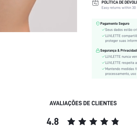
POLÍTICA DE DEVO
Tipo de função:
Easy returns within 30 
Cor:
Tipo de copo/taça:
Pagamento Seguro
Aros:
Seus dados estão cr
Material:
LUVLETTE compartil
proteger suas infor
Instruções de manutenção:
Composição:
Segurança & Privacidad
LUVLETTE nunca ven
Modelo do sutiã:
LUVLETTE respeita a 
Elasticidade do tecido:
Mantendo medidas fís
Estilo:
processamento, uso 
Translúcido:
Roupa íntima & Pijamas:
Número de peças:
AVALIAÇÕES DE CLIENTES
Festivais:
Comprimento:
Estampa:
4.8
Detalhes:
Tipo de alças: