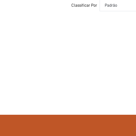
Sem enchimento
Classificar Por
Padrão
Sutiã push-up
si251212134825473165161
422872619