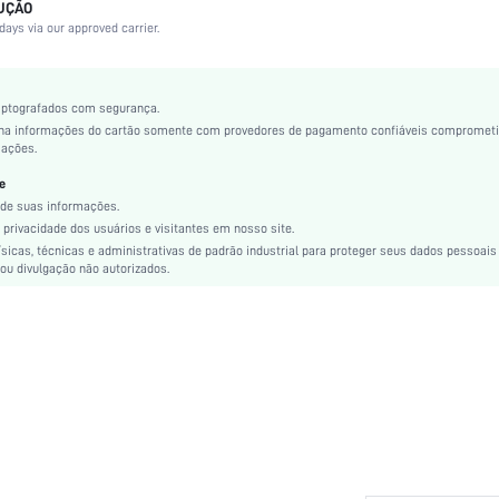
LUÇÃO
Sutiã push-up
days via our approved carrier.
Bege
Balconet
Com fio
iptografados com segurança.
ha informações do cartão somente com provedores de pagamento confiáveis compromet
Renda
mações.
Lavar à máquina, não lavar a seco
e
70.8% Poliamida, 16.8% Elastano, 12.4% Poliéster
de suas informações.
Balconet
privacidade dos usuários e visitantes em nosso site.
Elasticidade Média
icas, técnicas e administrativas de padrão industrial para proteger seus dados pessoais
Casual-Confortável, Fofa-Inocência, Fofo-Doce, Romântico-Francês, Romântico-Floral, 
ou divulgação não autorizados.
Semi-transparente
Casal, Adolescente, Noiva, Dama de honra, Melhor Amiga
Conjunto de 1 peça
Natal, Halloween, Dia de Ação de Graças, Volta às Aulas, Dia dos Namorados, Ramadã, E
Micro decote
Plantas
Laço Contraste, Malha Contraste
Tiras ajustáveis