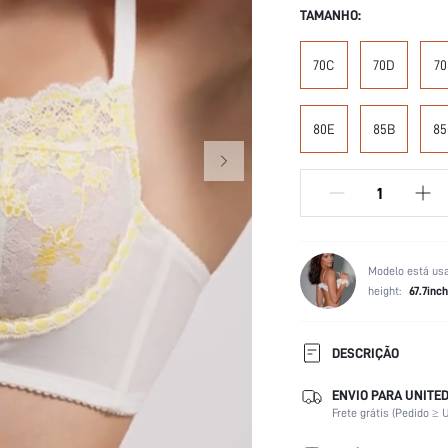
TAMANHO:
70C
70D
70
80E
85B
85
Modelo está us
height:
67.7inch
DESCRIÇÃO
ENVIO PARA UNITED
Nível de revestimento:
Frete grátis (Pedido ≥ U
Cenas:
Capacidade de suporte: