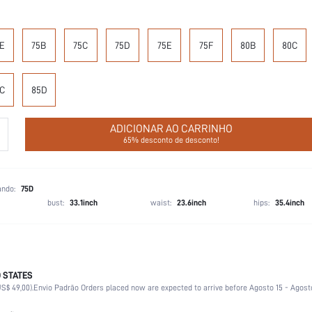
E
75B
75C
75D
75E
75F
80B
80C
C
85D
ADICIONAR AO CARRINHO
65% desconto de desconto!
ando:
75D
bust:
33.1inch
waist:
23.6inch
hips:
35.4inch
 STATES
Sem forro
S$ 49,00).
Envio Padrão Orders placed now are expected to arrive before Agosto 15 - Agost
Casamento, Férias, Festa, Aniversário, Festival de Música, Data, Escritório, Casa, Diário, 
suporte médio