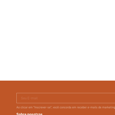
Seu E-mail
Ao clicar em "Inscrever-se", você concorda em receber e-mails de marketi
Sobre nosotros