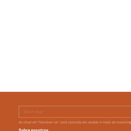
Seu E-mail
Ao clicar em "Inscrever-se", você concorda em receber e-mails de marketi
Sobre nosotros