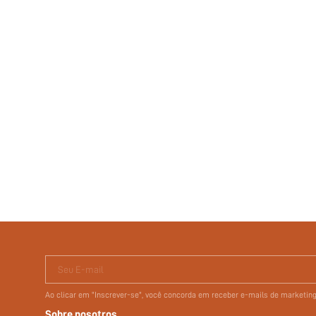
Seu E-mail
Ao clicar em "Inscrever-se", você concorda em receber e-mails de marketi
Sobre nosotros