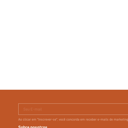
Seu E-mail
Ao clicar em "Inscrever-se", você concorda em receber e-mails de marketi
Sobre nosotros