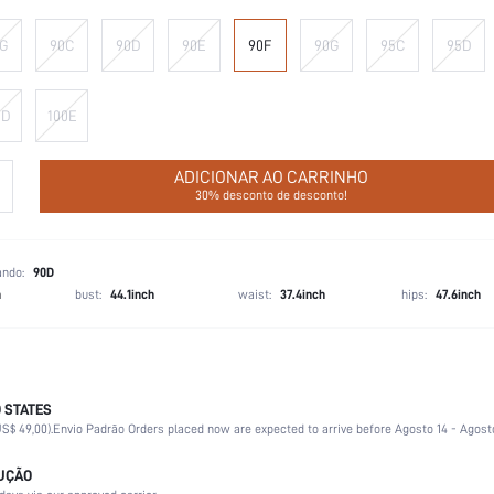
G
90C
90D
90E
90F
90G
95C
95D
0D
100E
ADICIONAR AO CARRINHO
30% desconto de desconto!
ando:
90D
h
bust:
44.1inch
waist:
37.4inch
hips:
47.6inch
 STATES
Moldável
S$ 49,00).
Envio Padrão Orders placed now are expected to arrive before Agosto 14 - Agost
Casamento, Férias, Festa, Aniversário, Festival de Música, Data, Escritório, Diário, Festa 
Damasco
LUÇÃO
Com fio