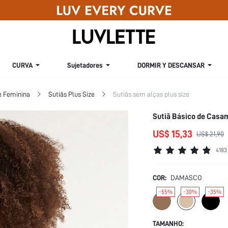
CURVA
Sujetadores
DORMIR Y DESCANSAR
e Feminina
Sutiãs Plus Size
Sutiãs sem alças plus size
Sutiã Básico de Casa
US$ 15,33
US$ 21,90
4183
COR:
DAMASCO
-55%
-30%
-35%
TAMANHO: