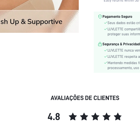
Easy returns within 30 
Material:
Instruções de manutenção:
Pagamento Seguro
Composição:
Seus dados estão cr
Modelo do sutiã:
LUVLETTE compartil
proteger suas infor
Elasticidade do tecido:
Estilo:
Segurança & Privacidad
LUVLETTE nunca ven
Roupa íntima & Pijamas:
LUVLETTE respeita a 
Estampa:
Mantendo medidas fís
Tipo de alças:
processamento, uso 
skc:
id:
AVALIAÇÕES DE CLIENTES
4.8