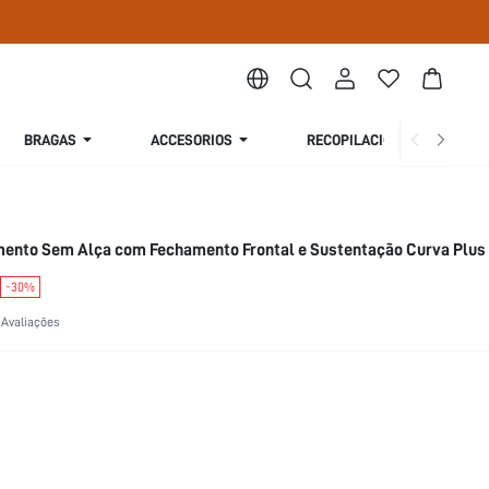
BRAGAS
ACCESORIOS
RECOPILACIÓN
S
mento Sem Alça com Fechamento Frontal e Sustentação Curva Plu
-30%
 Avaliações