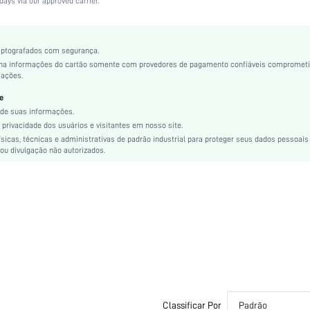
days via our approved carrier.
Tecido
Lavar à máquina, não lavar a seco
92% Poliamida, 8% Elastano
iptografados com segurança.
ha informações do cartão somente com provedores de pagamento confiáveis compromet
Sutiã push-up
mações.
Elasticidade Média
e
Casual-Confortável, Casual-Casual
de suas informações.
Maternidade, Noiva
privacidade dos usuários e visitantes em nosso site.
Simples
icas, técnicas e administrativas de padrão industrial para proteger seus dados pessoais
Sem alça
ou divulgação não autorizados.
si2308116138799243
24207949
Classificar Por
Padrão