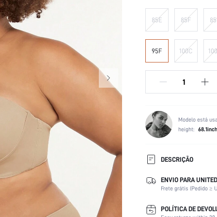
85E
85F
85
95F
100C
10
Modelo está us
height:
68.1inc
DESCRIÇÃO
ENVIO PARA UNITED
Nível de revestimento:
Frete grátis (Pedido ≥ U
Cenas:
Cor:
POLÍTICA DE DEVO
Aros: