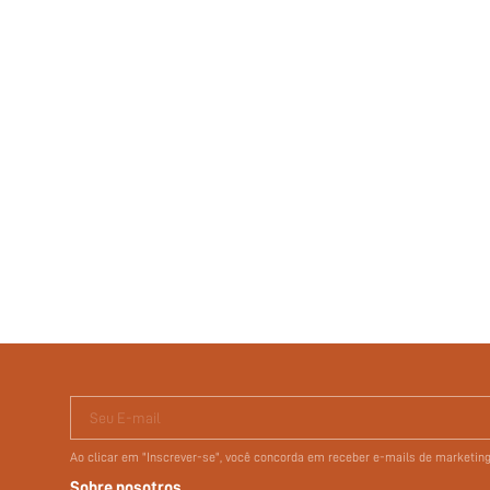
Seu E-mail
Ao clicar em "Inscrever-se", você concorda em receber e-mails de marketi
Sobre nosotros