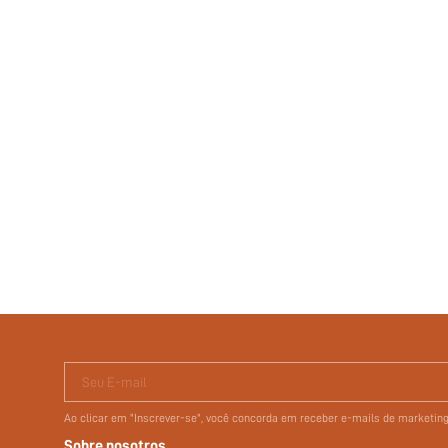
Seu E-mail
Ao clicar em "Inscrever-se", você concorda em receber e-mails de marketi
Sobre nosotros