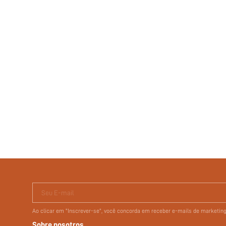
Seu E-mail
Ao clicar em "Inscrever-se", você concorda em receber e-mails de marketi
Sobre nosotros