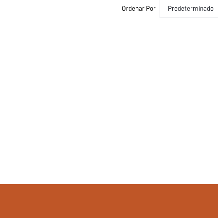
Set de 1 Pieza
Ordenar Por
Predeterminado
Encaje en contraste, Gasa
Push Up
Sin Almohadillas
si251212134825473165161
422872619