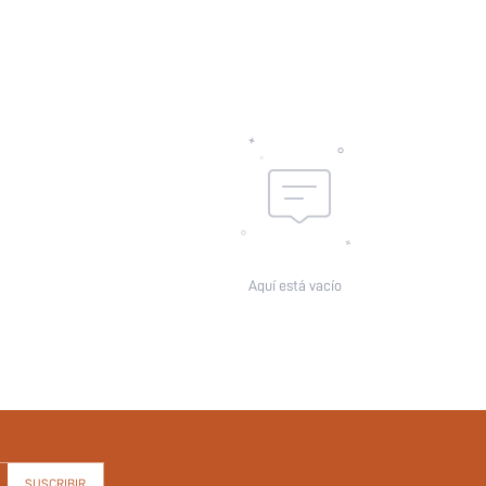
Número de piezas:
Detalles:
Características:
Relleno Sujetador:
skc:
id:
Aquí está vacío
SUSCRIBIR