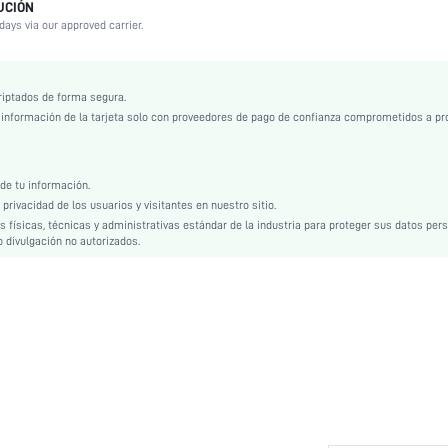
UCIÓN
Micro
days via our approved carrier.
Semitransparente
Sujetador con aro
Boda, Vacación, Fiesta, Cumpleaños, Festival de Música, Fecha, Oficina, Casa, Diario, Fies
riptados de forma segura.
nformación de la tarjeta solo con proveedores de pago de confianza comprometidos a pr
Estiramiento medio
Encaje
Pareja, Adolescente, Novia, Dama de Honor, Amigas
e tu información.
rivacidad de los usuarios y visitantes en nuestro sitio.
Soporte Medio
físicas, técnicas y administrativas estándar de la industria para proteger sus datos per
Navideño, Halloween, Día de Acción de Gracias, Vuelta a Clase, Día de San Valentín, Rama
 divulgación no autorizados.
Adha
Casual-Cómodo, Bonito-Inocente, Bonito-Dulce, Romántico-Francés, Romántico-Floral, 
Casual
Lavadora, no limpiar en seco
Push Up
Sin Forro
Plantas
Balconette
70.8% Poliamida, 16.8% Elastano, 12.4% Poliéster