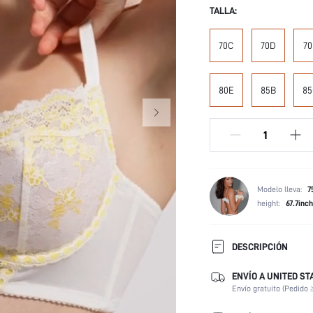
TALLA:
70C
70D
70
80E
85B
85
Modelo lleva:
7
height:
67.7inch
DESCRIPCIÓN
ENVÍO A UNITED ST
Tipo de Tirantes:
Envío gratuito (Pedido 
Tipo de Copa:
Color: