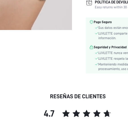
POLÍTICA DE DEVOL
Longitud:
Easy returns within 30 
Transparente:
Aros:
Pago Seguro
Escenarios:
Sus datos están enc
Elasticidad de la tela:
LUVLETTE comparte i
información.
Material:
Usuarios de Ropa Interior y
Seguridad y Privacidad
Ropa para Dormir:
LUVLETTE nunca vend
Sujección:
LUVLETTE respeta la p
Manteniendo medidas 
Festivales:
procesamiento, uso o
Estilo:
Instrucciones de Cuidado:
RESEÑAS DE CLIENTES
Tipo funcional:
Nivel de Revestimiento:
Tipo de Estampado:
4.7
Tipo de Sujetador:
Composición: