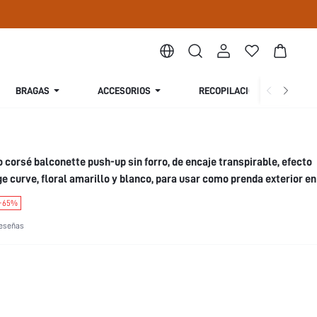
BRAGAS
ACCESORIOS
RECOPILACIÓN
S
o corsé balconette push-up sin forro, de encaje transpirable, efecto
ge curve, floral amarillo y blanco, para usar como prenda exterior e
-65%
eseñas