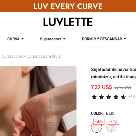
CURVA
Sujetadores
DORMIR Y DESCANSAR
Sujetadores y Corpiños para Mujer
Sujetador de novia tip
minimizer, estilo loun
7,32 US$
20,90 US$
62 R
COLOR:
BEIS
-65%
-60%