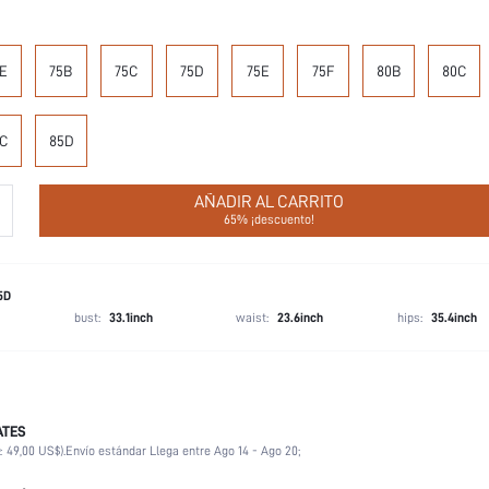
E
75B
75C
75D
75E
75F
80B
80C
C
85D
AÑADIR AL CARRITO
65% ¡descuento!
5D
bust:
33.1inch
waist:
23.6inch
hips:
35.4inch
ATES
Tirantes ajustables
≥ 49,00 US$).
Envío estándar Llega entre Ago 14 - Ago 20;
Balconette
Beis