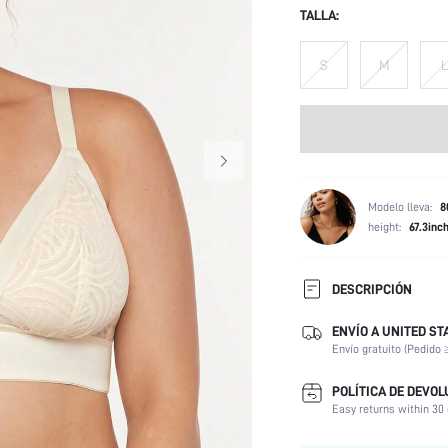
TALLA:
S
M
L
Modelo lleva:
8
height:
67.3inc
DESCRIPCIÓN
ENVÍO A UNITED ST
Tipo de Tirantes:
Envío gratuito (Pedido 
Color:
Aros:
POLÍTICA DE DEVOL
Escenarios:
Easy returns within 30 
Elasticidad de la tela: