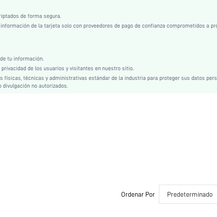
Encaje
riptados de forma segura.
Novia, Dama de Honor
nformación de la tarjeta solo con proveedores de pago de confianza comprometidos a pr
Soporte Ligero
Casual-Cómodo, Romántico-Francés, Casual-Casual, Encanto maduro - estilo moderno
Lavar a mano, no limpiar en seco
e tu información.
rivacidad de los usuarios y visitantes en nuestro sitio.
Sin Forro
físicas, técnicas y administrativas estándar de la industria para proteger sus datos per
Triangulo
 divulgación no autorizados.
58.1% Poliamida, 41.9% Elastano
Espalda al aire
Sin Almohadillas
si2310064678762617
27603516
Ordenar Por
Predeterminado