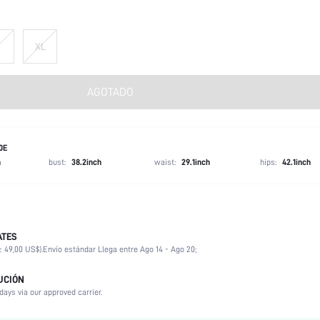
XL
AGOTADO
0E
h
bust:
38.2inch
waist:
29.1inch
hips:
42.1inch
ATES
Tirantes ajustables
≥ 49,00 US$).
Envío estándar Llega entre Ago 14 - Ago 20;
Beis
Inalámbrico
UCIÓN
Fiesta, Festival de Música, Oficina, Casa, Diario
days via our approved carrier.
Estiramiento medio