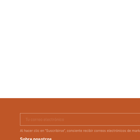
Tu correo electrónico
Al hacer clic en "Suscribirse", consiente recibir correos electrónicos de ma
Sobre nosotros