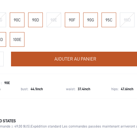
G
90C
90D
90E
90F
90G
95C
95D
0D
100E
AJOUTER AU PANIER
 :
90E
h
bust:
44.1inch
waist:
37.4inch
hips:
47.6inch
D STATES
Armature
mmande ≥ 49,00 $US).
Expédition standard Les commandes passées maintenant arriveront a
90% Polyamide, 10% Élasthanne