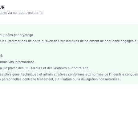
Couple, Adolescente, Mariée, Demoiselle d'honneur, Meilleure amie
OUR
days via our approved carrier.
Mariage, Vacances, Soirée, Anniversaire, Festival de musique, Date, Bureau, Quotidien, So
Bustier
Moulé
urisées par cryptage.
Élasticité moyenne
les informations de carte qu'avec des prestataires de paiement de confiance engagés à 
Push Up
Lavage en machine, ne pas laver à sec
té
Dos-nu
mais vos informations.
vie privée des utilisateurs et des visiteurs sur notre site.
Bustier
s physiques, techniques et administratives conformes aux normes de l'industrie conçues
Modifications dimensionnelles des tissus après lavage à domicile
personnelles contre le traitement, l'utilisation ou la divulgation non autorisés.
Tissu tricoté
Nude
Noël, Halloween, Jour de Thanksgiving, Retour à l'école, Fête de la Saint-Valentin, Mois de 
Unicolore
Non
Rembourrage non amovible
Confortable-décontracté, Décontracté-décontracté