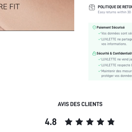
vêtements et de vêtements
POLITIQUE DE RET
de nuit:
Easy returns within 30 
Scènes:
Type de bretelles:
Paiement Sécurisé
Niveau de revêtement:
Vos données sont séc
Élasticité du tissu:
LUVLETTE ne partage 
Caractéristiques:
vos informations.
Instructions d'entretien:
Sécurité & Confidentiali
Détails:
LUVLETTE ne vend ja
Type de Soutien-gorge:
LUVLETTE respecte la 
Maintenir des mesure
caractéristiques de qualité
protéger vos données 
du tissu:
Tissu/matériel:
Couleur:
Festivals:
AVIS DES CLIENTS
Type de motif:
Transparent:
4.8
Coussin de soutien-gorge:
Style: