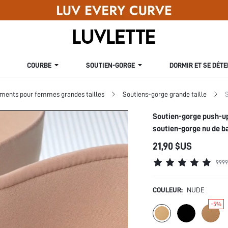
COURBE
SOUTIEN-GORGE
DORMIR ET SE DÉT
ments pour femmes grandes tailles
Soutiens-gorge grande taille
S
Soutien-gorge push-u
soutien-gorge nu de b
21,90 $US
9999
COULEUR:
NUDE
-5%