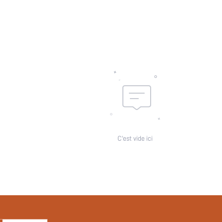
Composition de doublure:
skc:
id:
C'est vide ici