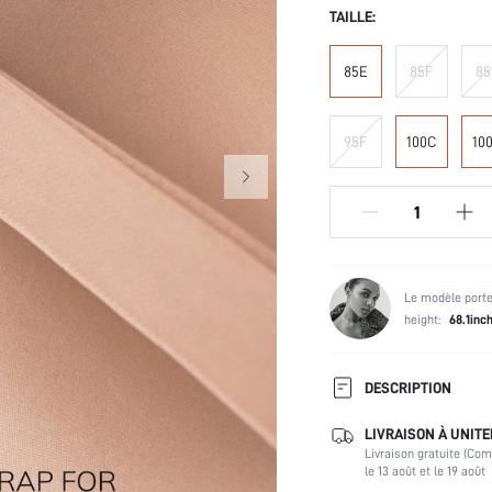
TAILLE:
85E
85F
85
95F
100C
10
Le modèle porte
height:
68.1inc
DESCRIPTION
LIVRAISON À UNITE
armatures:
Livraison gratuite (Co
Composition:
le 13 août et le 19 août
Utilisateurs de sous-