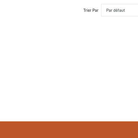
100% Polyamide
si2304240514176337
Trier Par
Par défaut
17885293