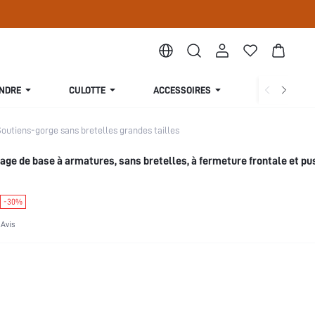
ENDRE
CULOTTE
ACCESSOIRES
COLLECTION
outiens-gorge sans bretelles grandes tailles
age de base à armatures, sans bretelles, à fermeture frontale et p
-30%
 Avis