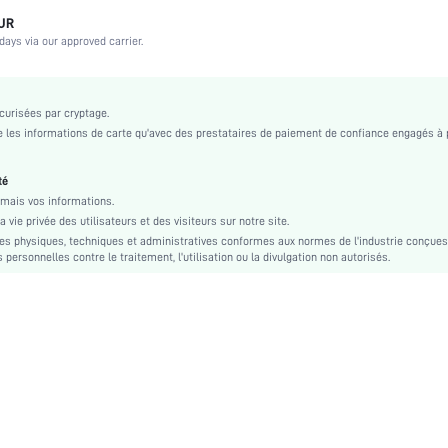
Maternité, Mariée
OUR
days via our approved carrier.
Mariage, Vacances, Soirée, Anniversaire, Festival de musique, Date, Bureau, Quotidien, So
Bustier
Moulé
urisées par cryptage.
Élasticité moyenne
les informations de carte qu'avec des prestataires de paiement de confiance engagés à 
Lavage en machine, ne pas laver à sec
Push Up
té
Étoffe
mais vos informations.
vie privée des utilisateurs et des visiteurs sur notre site.
Nude
s physiques, techniques et administratives conformes aux normes de l'industrie conçues
Unicolore
personnelles contre le traitement, l'utilisation ou la divulgation non autorisés.
Confortable-décontracté, Décontracté-décontracté
si2308116138799243
24207949