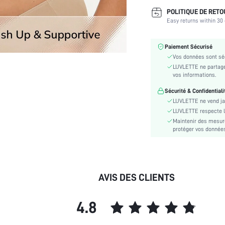
vêtements et de vêtements
POLITIQUE DE RET
de nuit:
Easy returns within 30 
Scènes:
Type de bretelles:
Paiement Sécurisé
Niveau de revêtement:
Vos données sont séc
Élasticité du tissu:
LUVLETTE ne partage 
Instructions d'entretien:
vos informations.
Type de Soutien-gorge:
Sécurité & Confidentiali
Tissu/matériel:
LUVLETTE ne vend ja
Couleur:
LUVLETTE respecte la 
Maintenir des mesure
Type de motif:
protéger vos données 
Style:
skc:
id:
AVIS DES CLIENTS
4.8