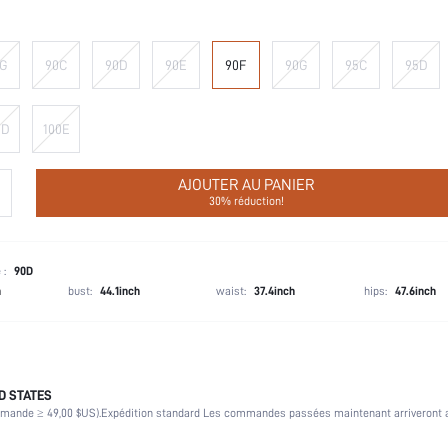
G
90C
90D
90E
90F
90G
95C
95D
0D
100E
AJOUTER AU PANIER
30% réduction!
 :
90D
h
bust:
44.1inch
waist:
37.4inch
hips:
47.6inch
D STATES
Armature
mmande ≥ 49,00 $US).
Expédition standard Les commandes passées maintenant arriveront a
92% Polyamide, 8% Élasthanne