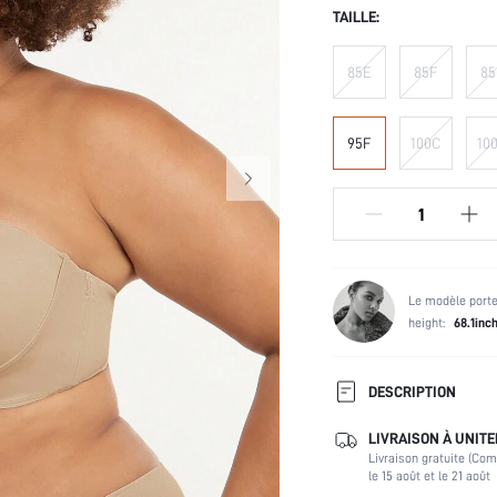
TAILLE:
85E
85F
85
95F
100C
10
Le modèle porte
height:
68.1inc
DESCRIPTION
LIVRAISON À UNITE
armatures:
Livraison gratuite (Co
Composition:
le 15 août et le 21 août
Utilisateurs de sous-