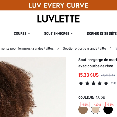
COURBE
SOUTIEN-GORGE
DORMIR ET SE DÉT
ments pour femmes grandes tailles
Soutiens-gorge grande taille
S
Soutien-gorge de mari
avec courbe de rêve
15,33 $US
21,90 $US
4186
COULEUR:
NUDE
-55%
-30%
-35%