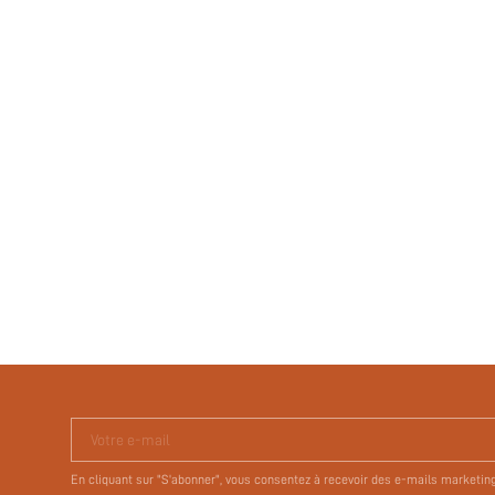
Votre e-mail
En cliquant sur "S'abonner", vous consentez à recevoir des e-mails marketin