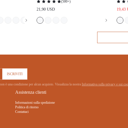
 CON PANTALONI
ACCESSORIO ESSENZIALE PER IL
MATRIMONIO
ISCRIVITI
senso non è una condizione per alcun acquisto. Visualizza la nostra
Informativa sulla privacy
Assistenza clienti
Informazioni sulla spedizione
Politica di ritorno
Contattaci