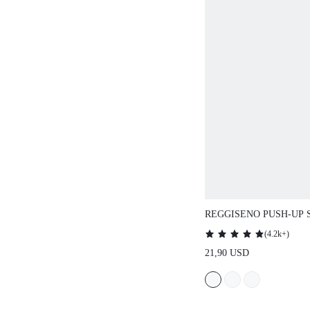
REGGISENO PUSH-UP SEN
SUPPORTO CURVA PLUS, 
(
4.2k+
)
INDUMENTO ESTERNO, NE
21,90 USD
REGGISENO DA SPOSA