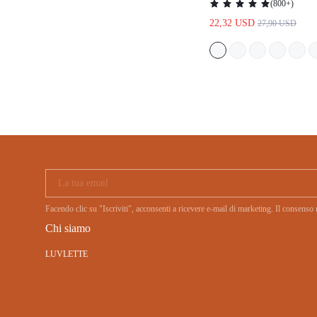
COMPLETO DA CASA
CON TASCHE
La tua email
Facendo clic su "Iscriviti", acconsenti a ricevere e-mail di marketing. Il con
Chi siamo
LUVLETTE