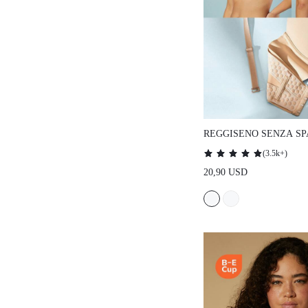
REGGISENO SENZA SPALL
FERRETTO, LINGERIE CO
(
3.5k+
)
ESTERNO, REGGISENO NUD
20,90 USD
PER MATRIMONIO