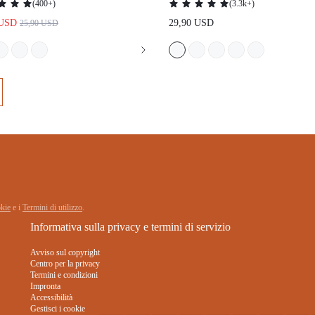
BOYFRIEND, CAMICIA DA CASA MOO
MOO PER DONNA
 e sui cookie
e i
Termini di utilizzo
.
Informativa sulla privacy e termini di servizio
Avviso sul copyright
Centro per la privacy
Termini e condizioni
Impronta
Accessibilità
Gestisci i cookie