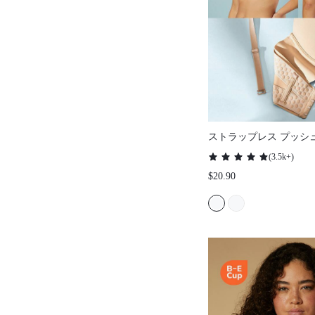
ストラップレス プッシ
ーワイヤー Tシャツ ラ
(
3.5k+
)
ターウェア ブラ ヌード
$20.90
フ ウェディングブラ