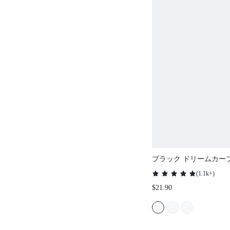
ブラック ドリームカーブ
トラップレス アンライ
(
1.1k+
)
爽やかな着心地のランジ
$21.90
ウェア ブラ ウィメンズ
フ ミニマイザー ウェ