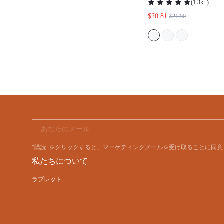
(
1.3k+
)
ショー 爽やかな
$20.81
$21.90
リー アウターウェ
ズ ベーシック ハ
ウェディングブラ
あなたのメール
"購読"をクリックすると、マーケティングメールを受け取ることに同
私たちについて
ラブレット