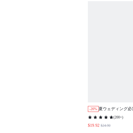
夏ウェディング必需
-20%
トコットン フリル
(
200+
)
タンアップ ショー
$19.92
$24.90
ド ピンク エアリ
ジャマセット ラ