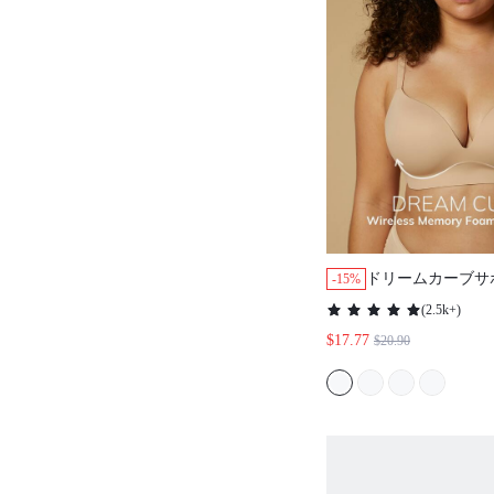
ドリームカーブサ
-15%
ワイヤレス プッ
(
2.5k+
)
ツ ベーシックサイ
$17.77
$20.90
ラ 目立たない下着