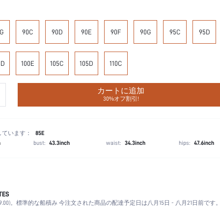
G
90C
90D
90E
90F
90G
95C
95D
0D
100E
105C
105D
110C
カートに追加
30%オフ割引!
しています：
85E
h
bust:
43.3inch
waist:
34.3inch
hips:
47.6inch
TES
プッシュアップ
.00)。
標準的な船積み 今注文された商品の配達予定日は八月15日 - 八月21日前です
モーヴパープル
中綿なし