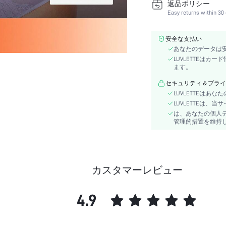
返品ポリシー
お手入れ方法:
Easy returns within 30 
ワイヤー有無:
祝日:
安全な支払い
下着＆ルームウェアユーザ
あなたのデータは
ー:
LUVLETTEは
本体:
ます。
詳細:
セキュリティ＆プライ
ストラップタイプ:
LUVLETTEは
透明度:
LUVLETTEは
は、あなたの個人
パターンタイプ:
管理的措置を維持
スタイル:
生地の伸縮性:
シーン:
カスタマーレビュー
特徴:
ブラタイプ:
4.9
枚数:
コンポジション:
裏地レベル: