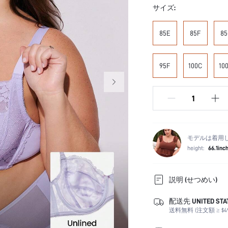
サイズ:
85E
85F
85
95F
100C
10
モデルは着用
height:
66.1inc
説明 (せつめい)
配送先 UNITED STA
機能タイプ:
送料無料 (注文額 ≥ $49
カラー:
胸パッド: