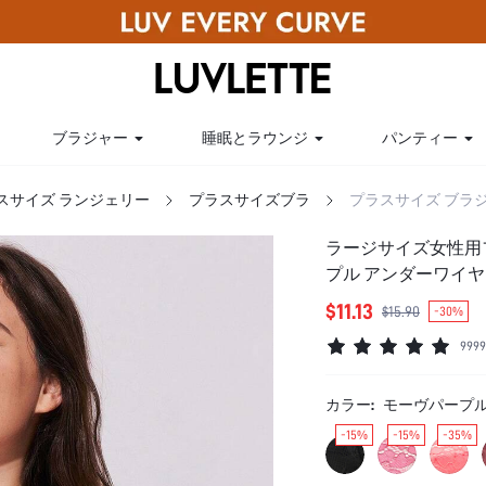
ブラジャー
睡眠とラウンジ
パンティー
スサイズ ランジェリー
プラスサイズブラ
プラスサイズ ブラ
ラージサイズ女性用
プル アンダーワイ
イダルインナー
$11.13
$15.90
-30%
99
カラー:
モーヴパープ
-15%
-15%
-35%