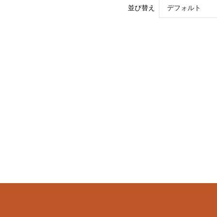
レース
並び替え
デフォルト
si25101656861169099
365853942