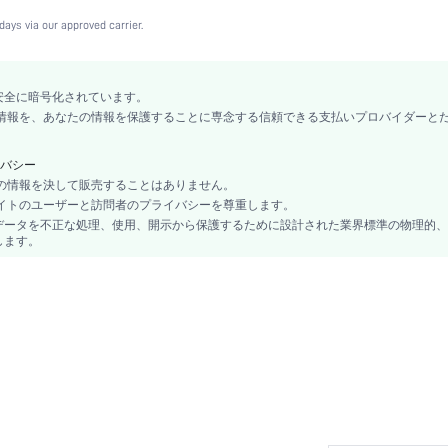
洗濯機洗い可,ドライクリーニング不可
days via our approved carrier.
アンダーワイヤー
クリスマス, ハロウィン, 感謝祭, 新学期, バレンタインデー, プライド月間
安全に暗号化されています。
カップル, マタニティ, 10代, 花嫁, ブライドメイド, Bestie
カード情報を、あなたの情報を保護することに専念する信頼できる支払いプロバイダーと
裏地あり
コントラストレース
バシー
調整可能ストラップ
あなたの情報を決して販売することはありません。
、当サイトのユーザーと訪問者のプライバシーを尊重します。
No
データを不正な処理、使用、開示から保護するために設計された業界標準の物理的、
植物
します。
キュートスウィート, ロマンティック:フレンチスタイル, ロマンティック:花柄スタイ
タジー:エレンガントスタイル, カジュアル:カジュアルスタイル
ミディアムストレッチ
Wedding, バケーション, パーティー, 誕生日, フェス, オフィス, ホーム, デイリー
プッシュアップ
フルカバレッジ
1ピースセット
90% ポリアミド, 10% ポリウレタン
裏地なし