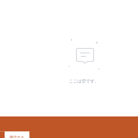
素材:
skc:
id:
ここは空です。
購読する