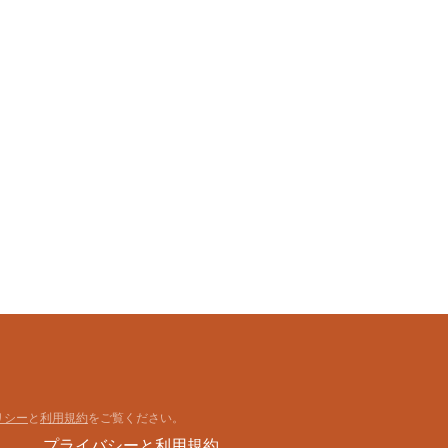
427013152
リシー
と
利用規約
をご覧ください。
プライバシーと利用規約