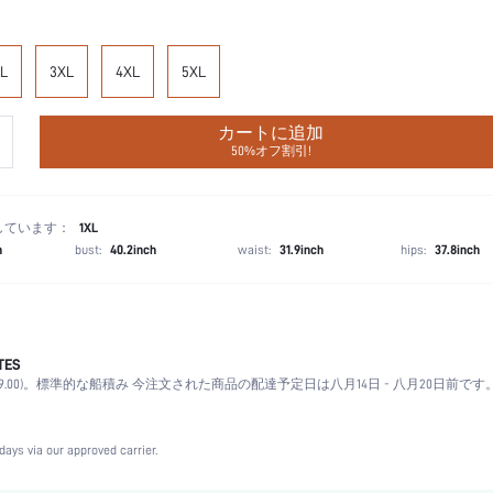
L
3XL
4XL
5XL
カートに追加
50%オフ割引!
しています：
1XL
h
bust:
40.2inch
waist:
31.9inch
hips:
37.8inch
TES
ピンク
.00)。
標準的な船積み 今注文された商品の配達予定日は八月14日 - 八月20日前です
ノースリーブ
レギュラーフィット
洗濯機洗い可,ドライクリーニング不可
days via our approved carrier.
クリスマス, ハロウィン, 感謝祭, 新学期, バレンタインデー, ラマダン, イード・ア