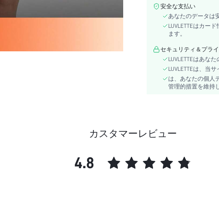
下着＆ルームウェアユーザ
安全な支払い
ー:
あなたのデータは
プラケットタイプ:
LUVLETTEは
ベルト:
ます。
詳細:
セキュリティ＆プライ
長さ:
LUVLETTEは
ネックライン:
LUVLETTEは
は、あなたの個人
透明度:
管理的措置を維持
パターンタイプ:
スタイル:
タイプ:
生地の伸縮性:
カスタマーレビュー
シーン:
4.8
特徴:
枚数:
コンポジション:
シーズン:
素材:
skc: