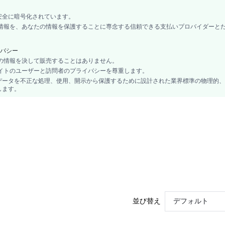
カップル, マタニティ, ナース, 10代, 花嫁, ブライドメイド, Bestie, ユニセックス, 家
安全に暗号化されています。
プルオーバー
カード情報を、あなたの情報を保護することに専念する信頼できる支払いプロバイダーと
No
バックレス, コントラストレース
バシー
ニーレングス
あなたの情報を決して販売することはありません。
、当サイトのユーザーと訪問者のプライバシーを尊重します。
スパゲッティストラップ
データを不正な処理、使用、開示から保護するために設計された業界標準の物理的、
No
します。
プレーン
エレガント, ロマンチック, セクシー, ロマンチック, エレガントエレガンス
ナイトガウン
ローストレッチ
Wedding, バケーション, パーティー, 誕生日, フェス, スポーツ, 日付, オフィス, ホーム
ジム&フィットネス, プライベートパーティー
睡眠
1ピースセット
97% ポリエステル, 3% ポリウレタン
秋, 春, 夏, 冬
並び替え
デフォルト
サテン
si25092993592346659