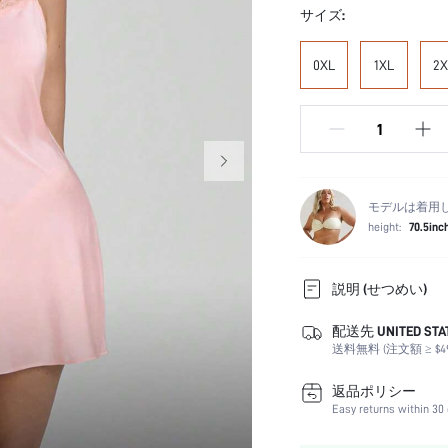
サイズ:
0XL
1XL
2X
モデルは着用
height:
70.5inc
説明 (せつめい)
配送先 UNITED STA
カラー:
送料無料 (注文額 ≥ $49
袖丈:
フィットタイプ:
返品ポリシー
お手入れ方法:
Easy returns within 30 
祝日: