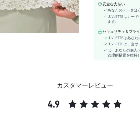
透明度:
安全な支払い
スタイル:
あなたのデータは
タイプ:
LUVLETTEは
ます。
シーン:
ウエストライン:
セキュリティ＆プライ
LUVLETTEは
特徴:
LUVLETTEは
枚数:
は、あなたの個人
カラー:
管理的措置を維持
袖丈:
祝日:
下着＆ルームウェアユーザ
ー:
カスタマーレビュー
ポケット:
ベルト:
4.9
本体:
長さ:
保温性を高める裏地付き:
パターンタイプ:
生地の伸縮性: