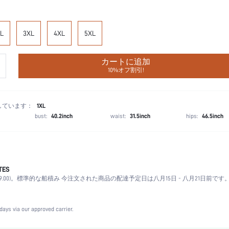
L
3XL
4XL
5XL
カートに追加
10%オフ割引!
しています：
1XL
bust:
40.2inch
waist:
31.5inch
hips:
46.5inch
TES
レギュラーフィット
.00)。
標準的な船積み 今注文された商品の配達予定日は八月15日 - 八月21日前です
洗濯機洗い可,ドライクリーニング不可
着物の袖
コントラストレース, ボタンフロント
days via our approved carrier.
カラー