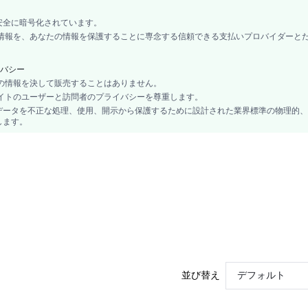
No
エレガント, ロマンチック, ロマンチック, エレガントエレガンス
安全に暗号化されています。
カード情報を、あなたの情報を保護することに専念する信頼できる支払いプロバイダーと
パンツセット
Wedding, パーティー, 誕生日, ホーム, デイリー, プライベートパーティー
バシー
Natural
あなたの情報を決して販売することはありません。
睡眠
、当サイトのユーザーと訪問者のプライバシーを尊重します。
2個セット
データを不正な処理、使用、開示から保護するために設計された業界標準の物理的、
グリーン
します。
リストレングススリーブ
クリスマス, ハロウィン, 感謝祭, 新学期, バレンタインデー, ラマダン, イード・ア
カップル, マタニティ, ナース, 10代, 花嫁, ブライドメイド, Bestie, ユニセックス, 家
Yes
No
裏地なし, 裏地なし
クロップド, レギュラー
No
並び替え
デフォルト
プレーン
ノンストレッチ