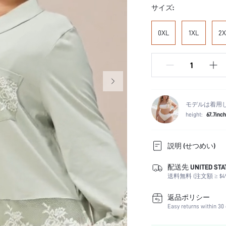
サイズ:
0XL
1XL
2X
モデルは着用
height:
67.7inch
説明 (せつめい)
配送先 UNITED STA
フィットタイプ:
送料無料 (注文額 ≥ $49
お手入れ方法:
スリーブタイプ:
返品ポリシー
詳細:
Easy returns within 30 
ネックライン: