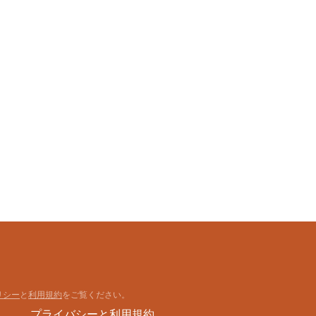
100% コットン, 100% コットン
秋, 春, 夏, 冬
編み物生地, 編み物生地
si25101415165636011
373135372
リシー
と
利用規約
をご覧ください。
プライバシーと利用規約