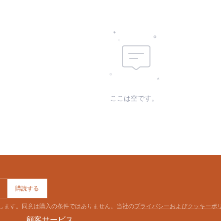
コンポジション:
シーズン:
素材:
skc:
id:
ここは空です。
購読する
意します。同意は購入の条件ではありません。当社の
プライバシーおよびクッキーポ
顧客サービス