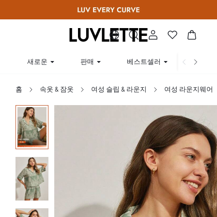
새로운
판매
베스트셀러
곡선
홈
속옷 & 잠옷
여성 슬립 & 라운지
여성 라운지웨어