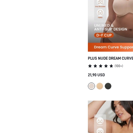
PLUS NUDE DREAM CURVE
MOCHA STRAPLESS UNLI
(
100+
)
BREEZY COMFORT LINGERI
21,90 USD
BIUSTONOSZ WIERZCHNI 
BASIC HALF MINIMIZER 