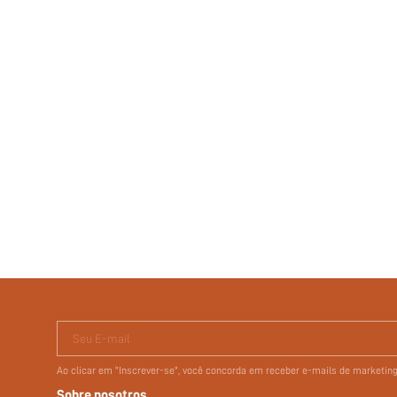
Seu E-mail
Ao clicar em "Inscrever-se", você concorda em receber e-mails de marketi
Sobre nosotros