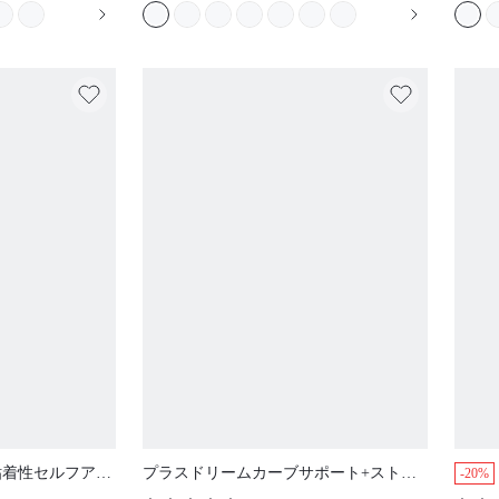
粘着性セルフアド
プラスドリームカーブサポート+ストラ
-20%
補正 リフティン
ップレスプッシュアップブラTシャツラ
(
4.2k+
)
ドニップルカバー
ンジェリーアウターウェア ブラックベー
$21.90
$11.92
シック ハーフウェディングブラ