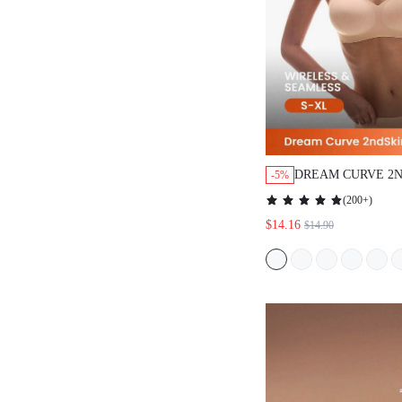
DREAM CURVE 2N
-5%
シームレス ヌード
(
200+
)
ジ スティッキー 
$14.16
$14.90
フリー ブラ ノーシ
マストアイテム テ
ヤングにも対応