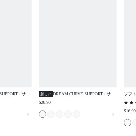
SUPPORT+ サイドサ
DREAM CURVE SUPPORT+ サイドサ
ソフト
新しい
ード アンダーワ
ポート ブラック アンダーワイヤ
ジ カ
$20.90
アップ Tシャツブ
ー プッシュアップ Tシャツブラ
通気性
$16.90
適 ノーショー シ
ベーシック 快適 ノーショー シー
パッド
ハブ ブラ
ムレス マストハブ ブラ
& メ