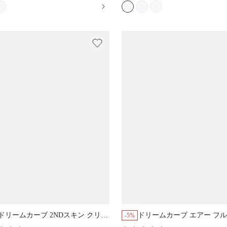
ドリームカーブ 2NDスキン クリス
ドリームカーブ エアー フ
-5%
マス&ニューイヤー レッド ワイヤ
ッジ エアリー 通気性 シア
(
300+
)
(
200+
)
レス シームレス プランジ ラウンジ
ュ スペーサーカップ ブラッ
$18.91
$14.90
$19.90
スティッキー ベーシック サイズフ
シック 快適 ミニマイザーブ