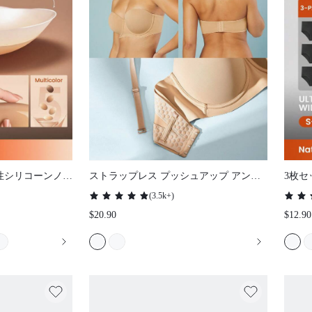
性シリコーンノー
ストラップレス プッシュアップ アンダ
3枚セ
ー - スリムフィ
ーワイヤー Tシャツ ランジェリー アウタ
フ レ
(
3.5k+
)
ェディングブラに
ーウェア ブラ ヌード ベーシック ハーフ
ラッ
$20.90
$12.90
ウェディングブラ