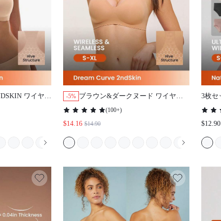
DSKIN ワイヤレス
ブラウン&ダークヌード ワイヤレス
3枚セ
-5%
 プランジ ラウン
シームレス プランジ ラウンジ ステ
フ レ
(
100+
)
ベーシック サイズ
ィッキー ベーシック サイズフリー
$14.16
$12.90
$14.90
ョウ 下着 快適
ブラ ノーショウ アンダーウェア 快
ィーンガール &
適 マストアイテム ティーン/ガー
ル/ヤング