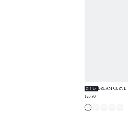
DREAM CURVE 
新しい
ポート ライトヌ
$20.90
イヤー プッシュ
ラ ベーシック 快
ームレス マスト