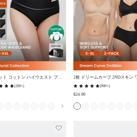
ット コットン ハイウエスト ブリー
2枚 ドリームカーブ 2NDスキン 
ディース 下着 パンティー セット-ブ
ス シームレス プランジ ラウンジ
(
200+
)
(
900+
)
ク
ッキー ベーシック サイズフリー
$24.90
ダム ブラ ノーショー アンダーウ
適な必需品