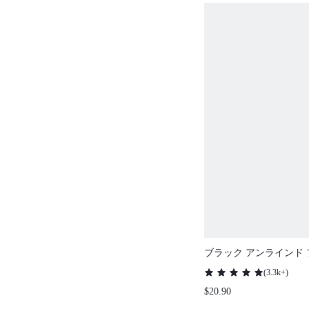
ブラック アンラインド
サイドサポート メッシュ
(
3.3k+
)
ック 快適 ミニマイザー
$20.90