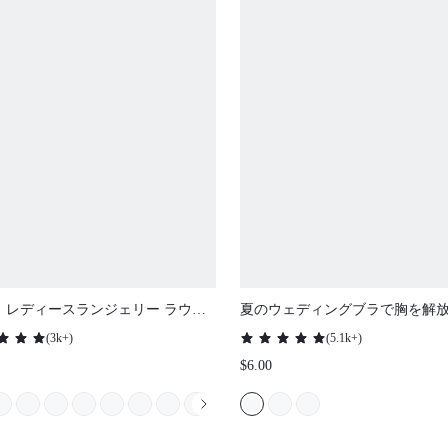
 レディースランジェリー ラウン
夏のウェディングブラで胸を解
ーブ シアー フルカバー サポート&
に最適な通気性のある粘着性の
(
3k+
)
(
5.1k+
)
 アンダーワイヤー セクシー ノン
プルカバー - 無料のニップルパ
$6.00
 ミニマイザー レース エレガンス
ズ付き
ッシュ ブラック ブラ ブライダル