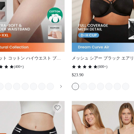
ット コットン ハイウエスト ブリー
メッシュ シアー ブラック エアリ
ディース 下着 パンティー - ピンク
シック 通気性 快適 ミニマイザ
(
400+
)
(
600+
)
フルカバレッジ サイドサポート
$23.90