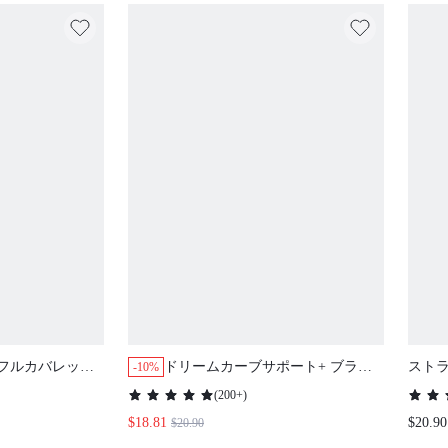
 フルカバレッジ
ドリームカーブサポート+ ブラック
ストラ
-10%
 シアー ベーシ
ワイヤレス プッシュアップTシャツ
ーワイ
(
200+
)
ブラ
ベーシックサイズ フリーダムブラ
ーウェ
$18.81
$20.90
$20.90
コンフォータブル必需品
フ ウ