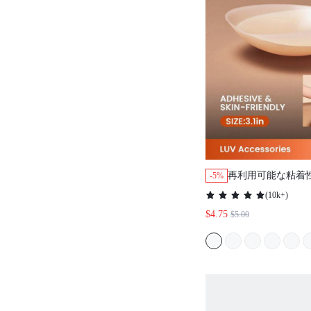
再利用可能な粘着
-5%
ショーニップルカバ
(
10k+
)
ットTシャツ、ウ
$4.75
$5.00
最適な選択