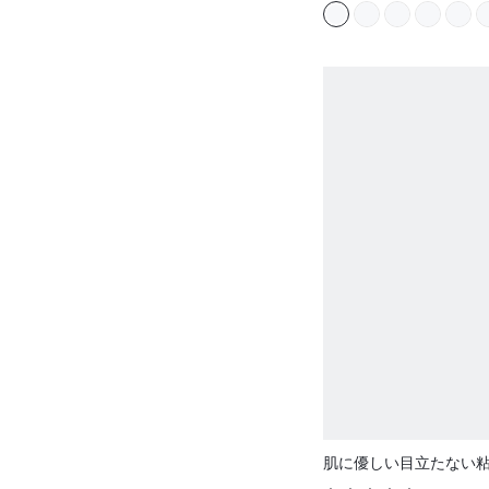
肌に優しい目立たない
ヒーシブ 垂れ防止 形状
(
100+
)
グブレストテープ ヌー
$6.00
ウェディングブラ