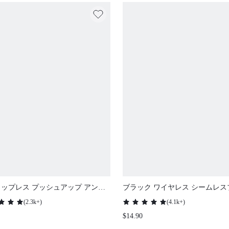
ップレス プッシュアップ アンダ
ブラック ワイヤレス シームレス
ヤー Tシャツ ランジェリー アウタ
ックレス ワークアウト ランジェ
(
2.3k+
)
(
4.1k+
)
ア ブラ ブラック ベーシック ハー
ューブタンクトップ アウトフィッ
$14.90
ェディングブラ
適 マストアイテム ティーンガー
グ ブラフリー サイズフリー ベ
キャミ