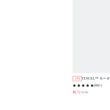
TENCEL™ モー
-15%
ハイウエスト レー
(
800+
)
ツ 女性用 下着 パ
$6.72
$7.90
な必需品 2枚パッ