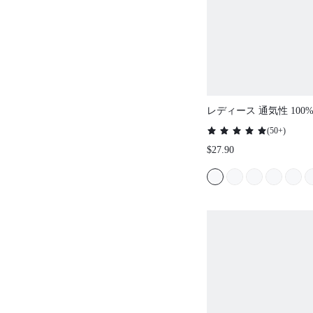
レディース 通気性 10
ブルーレース エレガン
(
50+
)
ダルインナー 半袖ボタ
$27.90
＆パンツ エアリーラウ
マセット