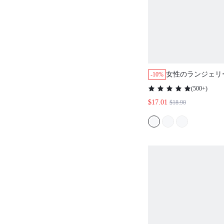
女性のランジェリー
-10%
ブ バルコネット 
(
500+
)
通気性のあるアン
$17.01
$18.90
クシー アンライン
ース エレガンス 
マイザーブラ ブ
メイツ