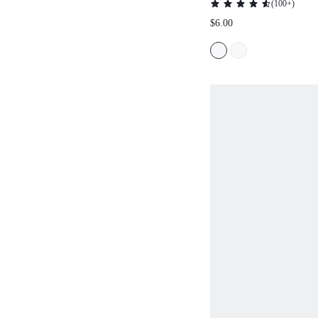
(
100+
)
グブレストテープ ヌー
$6.00
ウェディングブラ