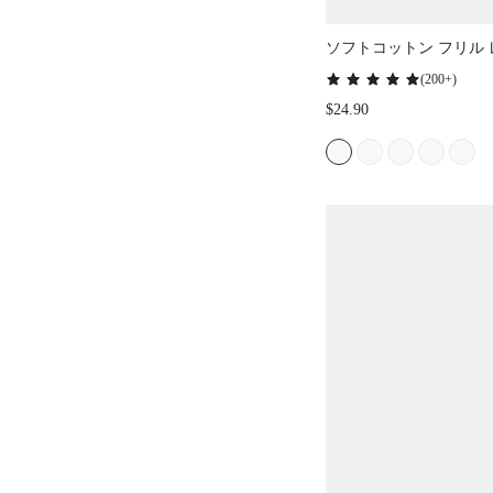
ソフトコットン フリル 
タンアップ ショート ブ
(
200+
)
ディース パジャマセット
$24.90
ト付き ボクサーパンツ
ジャマ