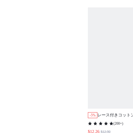
レース付きコット
-5%
ーシックブリーフ3枚
(
200+
)
ーラルプリントレ
$12.26
$12.90
パンティー