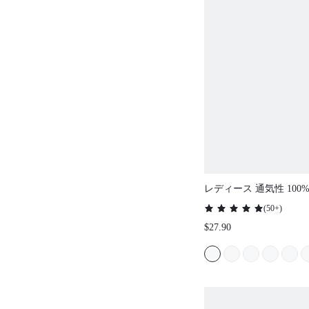
レディース 通気性 100
ース エレガントトリム
(
50+
)
ナー 半袖 ボタンアップ 
$27.90
ツ エアリー ルームウェ
ト