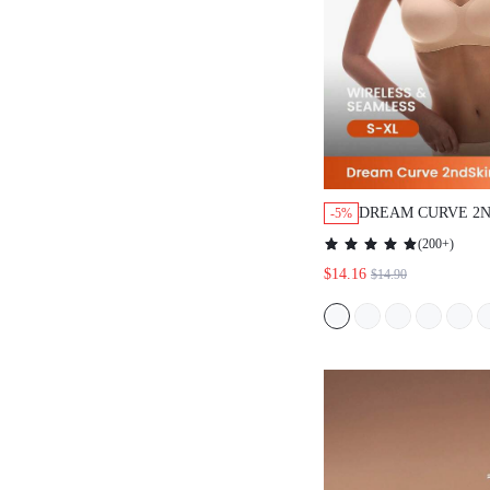
DREAM CURVE 
-5%
ス シームレス ヌー
(
200+
)
ウンジ スティッキ
$14.16
$14.90
イズフリー ブラ 
快適 マストアイテ
ル & ヤングにも対