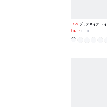
プラスサイズ ワイ
-15%
ス サイドサポート
$16.92
$19.90
ブラレット 透けに
ャツ向け エアリー
ベーシック ブルー
SIZEFREEDOM 