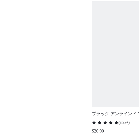
ブラック アンラインド
サイドサポート メッシュ
(
3.3k+
)
ック 快適 ミニマイザー
$20.90