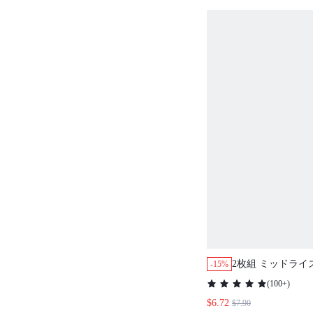
2枚組 ミッドライ
-15%
ーショー ブリーフ
(
100+
)
着パンティーセット
$6.72
$7.90
コンフォート