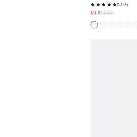
ーシック コットン
(
1.1k+
)
ショーツ パンティ
$11.61
$12.90
カラーの快適設計