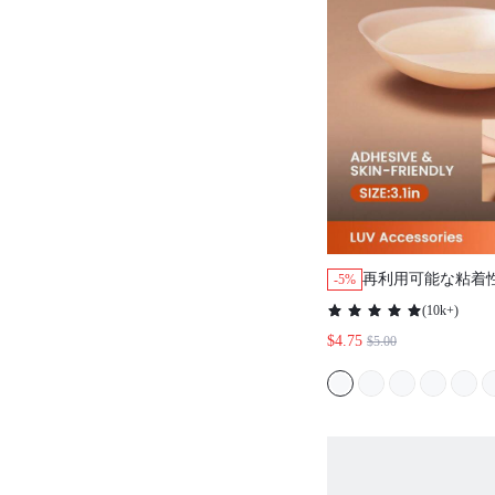
再利用可能な粘着
-5%
ショーニップルカバ
(
10k+
)
ットTシャツ、ウ
$4.75
$5.00
最適な選択