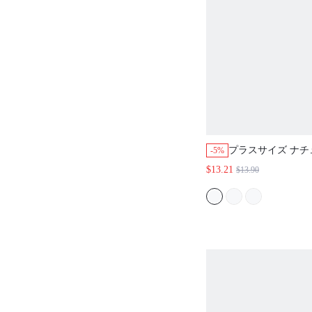
プラスサイズ ナチ
-5%
ス ライトピンク 
$13.21
$13.90
コットン プリーツ
ザイン スリープガ
フィット 通気性 
ウェア