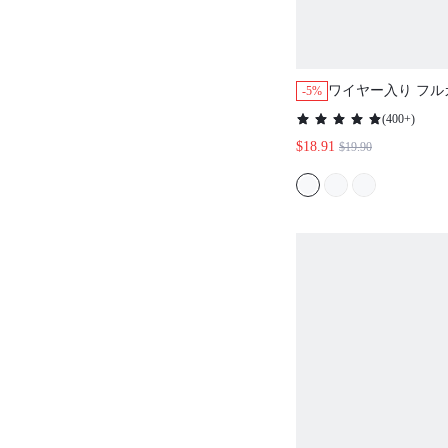
ワイヤー入り フル
-5%
- ピンチフリースト
(
400+
)
とバックのスムー
$18.91
$19.90
ブラ ミニマイザー
ズ フリーダムブラ