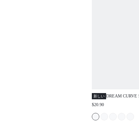
DREAM CURVE
新しい
ドサポート ライ
$20.90
ーワイヤー プッ
ャツブラ ベーシ
ョー シームレス