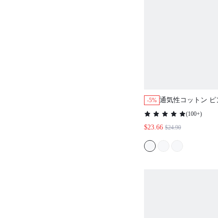
通気性コットン ピ
-5%
インナー 半袖ボ
(
100+
)
&ショーツ エアリ
$23.66
$24.90
ア かわいいパジャ
ト付きパンツ ロ
快適なホームウェ